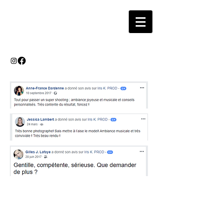
IRIS K.
PHOTOGRAPHIE
Photographe de Portrait
iriskshoot@gmail.com
Tel :
07 50 96 85 10
© IRIS K. 2026 - Tous droits réservés